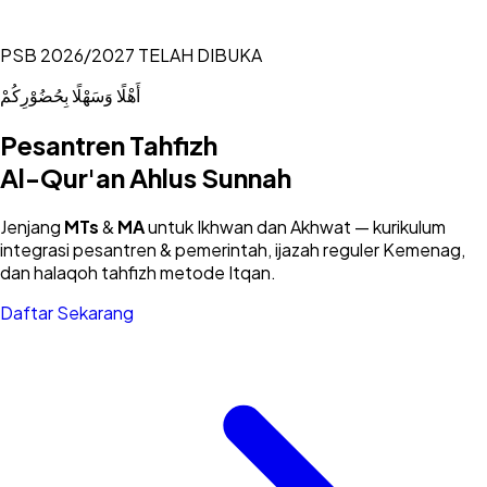
PSB 2026/2027 TELAH DIBUKA
أَهْلًا وَسَهْلًا بِحُضُوْرِكُمْ
Pesantren Tahfizh
Al-Qur'an Ahlus Sunnah
Jenjang
MTs
&
MA
untuk Ikhwan dan Akhwat — kurikulum
integrasi pesantren & pemerintah, ijazah reguler Kemenag,
dan halaqoh tahfizh metode Itqan.
Daftar Sekarang