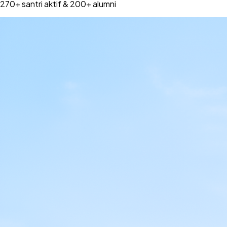
270+ santri aktif & 200+ alumni